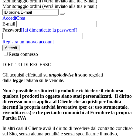
Monitoraggio ordini (verrà inviato alla tua e-mail)
Monitoraggio ordini (verrà inviato alla tua e-mail)
Accedi
Crea
E-mail
Password
Hai dimenticato la password?
Registra un nuovo account
Accedi
Resta connesso
DIRITTO DI RECESSO
Gli acquisti effettuati su
angolodivise.it
sono regolati
dalla legge italiana sulle vendite.
Non è possibile restituirci i prodotti e richiedere il rimborso
qualora i prodotti in oggetto siano stati personalizzati.
Il diritto
di recesso non si applica al Cliente che acquisti per finalità
inerenti la propria attività lavorativa (per es: uso strumentale,
rivendita ecc.) e che pertanto comunichi al Fornitore la propria
Partita IVA.
In altri casi il Cliente avrà il diritto di recedere dal contratto concluso
sul Sito, senza alcuna penalità e senza specificarne il motivo,