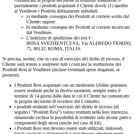
comunicato la propria decisione di restituire totalmente o
parzialmente i prodotti acquistati il Cliente dovrà: (1) spedire
al Venditore i Prodotti debitamente imballati:
a) mediante consegna dei Prodotti al corriere scelto dal
Cliente; oppure
b) mediante consegna dei Prodotti al corriere incaricato
dal Venditore.
L'indirizzo di spedizione dei resi è :
IRINA SVEZHENTCEVA, Via ALFREDO FIORINI,
75, 00132, ROMA, ITALIA
Si precisa, inoltre, che in caso di esercizio del diritto di recesso, il
Cliente sarà tenuto a sostenere tutti i costi per la restituzione dei
Prodotti Resi al Venditore (incluse eventuali spese doganali, se
presenti).
I Prodotti Resi acquistati con un medesimo Ordine potranno
essere restituiti anche in diversi momenti, sempre entro il
termine di 14 giorni dalla data in cui il Cliente ha comunicato
la propria decisione di recedere dal Contratto;
i prodotti restituiti nell’esercizio del diritto di recesso (di
seguito i “Prodotti Resi”) vanno restituiti nella loro interezza,
rimanendo esclusa la possibilità di restituire solo alcune parti o
componenti degli stessi (anche nel caso di kit);
i Prodotti Resi non devono essere stati utilizzati, indossati,
lavati, sporcati o danneggiati e non devono riportare segni