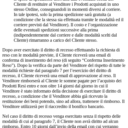
Cliente di restituire al Venditore i Prodotti acquistati in uno
stesso Ordine, consegnandoli in momenti diversi al corriere.
In tale ipotesi, solo la prima spedizione sarà gratuita (a
condizione che la stessa sia effettuata tramite le modalità ed il
corriere previsti dal Venditore). Il costo e l’organizzazione
delle eventuali spedizioni successive alla prima
(indipendentemente dal corriere e dalle modalità scelti dal
Cliente) rimarranno a carico del Cliente stesso.
Dopo aver esercitato il diritto di recesso effettuando la richiesta di
reso con le modalità previste, il Cliente riceverà una email di
conferma di inserimento del reso (di seguito “Conferma Inserimento
Reso”). Dopo la verifica da parte del Venditore del rispetto di tutte le
modalità richieste dal paragrafo 7 per l’esercizio del diritto di
recesso, il Cliente riceverà una email di approvazione al reso. Il
Venditore rimborserà al Cliente le somme pagate per l’acquisto dei
Prodotti Resi entro e non oltre 14 giorni dal giorno in cui il
Venditore è stato informato della decisione di esercitare il diritto di
recesso, a condizione che il Venditore abbia già ricevuto la
restituzione dei beni potendo, sino ad allora, trattenere il rimborso. Il
Venditore utilizzerà per il riaccredito il bonifico bancario.
Nel caso il diritto di recesso venga esercitato senza il rispetto delle
modalità di cui al paragrafo 7, il Cliente non avrà diritto ad alcun
rimborso. Entro 10 giorni dall’invio della email con cui verranno