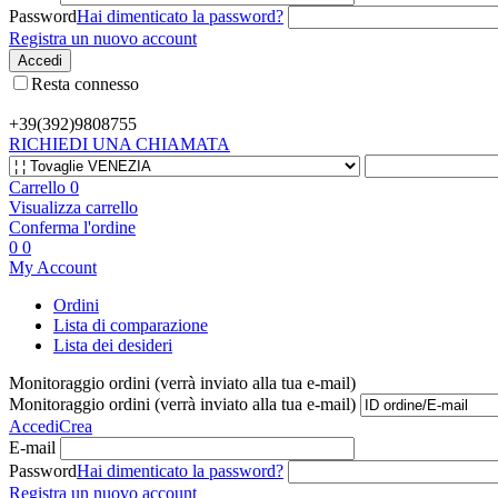
Password
Hai dimenticato la password?
Registra un nuovo account
Accedi
Resta connesso
+39(392)
9808755
RICHIEDI UNA CHIAMATA
Carrello
0
Visualizza carrello
Conferma l'ordine
0
0
My Account
Ordini
Lista di comparazione
Lista dei desideri
Monitoraggio ordini (verrà inviato alla tua e-mail)
Monitoraggio ordini (verrà inviato alla tua e-mail)
Accedi
Crea
E-mail
Password
Hai dimenticato la password?
Registra un nuovo account