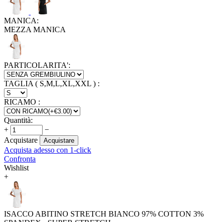
MANICA:
MEZZA MANICA
PARTICOLARITA':
TAGLIA ( S,M,L,XL,XXL )
:
RICAMO
:
Quantità:
+
−
Acquistare
Acquistare
Acquista adesso con 1-click
Confronta
Wishlist
+
ISACCO ABITINO STRETCH BIANCO 97% COTTON 3%