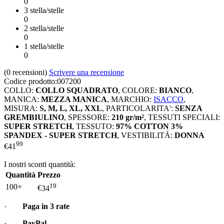
0
3 stella/stelle
0
2 stella/stelle
0
1 stella/stelle
0
(0
recensioni
)
Scrivere una recensione
Codice prodotto:
007200
COLLO:
COLLO SQUADRATO
,
COLORE:
BIANCO
,
MANICA:
MEZZA MANICA
,
MARCHIO:
ISACCO
,
MISURA:
S, M, L, XL, XXL
,
PARTICOLARITA':
SENZA
GREMBIULINO
,
SPESSORE:
210 gr/m²
,
TESSUTI SPECIALI:
SUPER STRETCH
,
TESSUTO:
97% COTTON 3%
SPANDEX - SUPER STRETCH
,
VESTIBILITÁ:
DONNA
99
€
41
I nostri sconti quantità:
Quantità
Prezzo
19
100+
€
34
·
Paga in 3 rate
·
PayPal