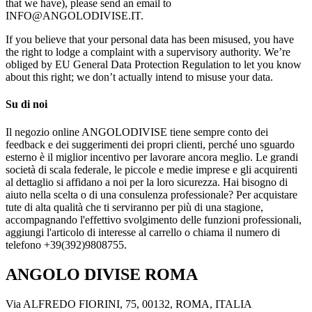
that we have), please send an email to
INFO@ANGOLODIVISE.IT.
If you believe that your personal data has been misused, you have
the right to lodge a complaint with a supervisory authority. We’re
obliged by EU General Data Protection Regulation to let you know
about this right; we don’t actually intend to misuse your data.
Su di noi
Il negozio online ANGOLODIVISE tiene sempre conto dei
feedback e dei suggerimenti dei propri clienti, perché uno sguardo
esterno è il miglior incentivo per lavorare ancora meglio. Le grandi
società di scala federale, le piccole e medie imprese e gli acquirenti
al dettaglio si affidano a noi per la loro sicurezza. Hai bisogno di
aiuto nella scelta o di una consulenza professionale? Per acquistare
tute di alta qualità che ti serviranno per più di una stagione,
accompagnando l'effettivo svolgimento delle funzioni professionali,
aggiungi l'articolo di interesse al carrello o chiama il numero di
telefono +39(392)9808755.
ANGOLO DIVISE ROMA
Via ALFREDO FIORINI, 75, 00132, ROMA, ITALIA