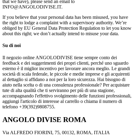
that we have), please send an email to
INFO@ANGOLODIVISE.IT.
If you believe that your personal data has been misused, you have
the right to lodge a complaint with a supervisory authority. We’re
obliged by EU General Data Protection Regulation to let you know
about this right; we don’t actually intend to misuse your data.
Su di noi
Il negozio online ANGOLODIVISE tiene sempre conto dei
feedback e dei suggerimenti dei propri clienti, perché uno sguardo
esterno è il miglior incentivo per lavorare ancora meglio. Le grandi
società di scala federale, le piccole e medie imprese e gli acquirenti
al dettaglio si affidano a noi per la loro sicurezza. Hai bisogno di
aiuto nella scelta o di una consulenza professionale? Per acquistare
tute di alta qualità che ti serviranno per più di una stagione,
accompagnando l'effettivo svolgimento delle funzioni professionali,
aggiungi l'articolo di interesse al carrello o chiama il numero di
telefono +39(392)9808755.
ANGOLO DIVISE ROMA
Via ALFREDO FIORINI, 75, 00132, ROMA, ITALIA