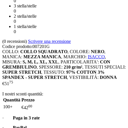
0
3 stella/stelle
0
2 stella/stelle
0
1 stella/stelle
0
(0
recensioni
)
Scrivere una recensione
Codice prodotto:
007201G
COLLO:
COLLO SQUADRATO
,
COLORE:
NERO
,
MANICA:
MEZZA MANICA
,
MARCHIO:
ISACCO
,
MISURA:
S, M, L, XL, XXL
,
PARTICOLARITA':
CON
GREMBIULINO
,
SPESSORE:
210 gr/m²
,
TESSUTI SPECIALI:
SUPER STRETCH
,
TESSUTO:
97% COTTON 3%
SPANDEX - SUPER STRETCH
,
VESTIBILITÁ:
DONNA
75
€
51
I nostri sconti quantità:
Quantità
Prezzo
00
100+
€
42
·
Paga in 3 rate
·
PayPal