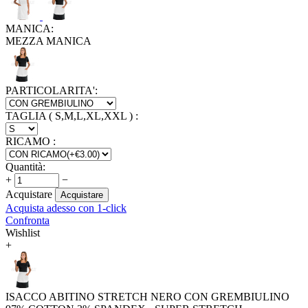
MANICA:
MEZZA MANICA
PARTICOLARITA':
TAGLIA ( S,M,L,XL,XXL )
:
RICAMO
:
Quantità:
+
−
Acquistare
Acquistare
Acquista adesso con 1-click
Confronta
Wishlist
+
ISACCO ABITINO STRETCH NERO CON GREMBIULINO