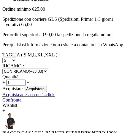
Ordine minimo €25,00
Spedizione con corriere GLS (Spedizioni Prime) 1-3 giorni
lavorativi €6,00
Per ordini superiori a €99,00 la spedizione la regaliamo noi
Per qualsiasi informazione non esitate a contattarci su WhatsApp
TAGLIA ( S,M,L,XL,XXL )
:
RICAMO
:
Quantità:
+
−
Acquistare
Acquistare
Acquista adesso con 1-click
Confronta
Wishlist
+
ISACCO CASACCA PARKER SUPERDRY NERO 100%