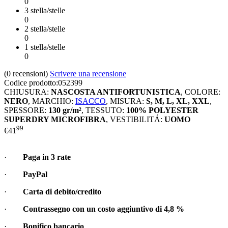
0
3 stella/stelle
0
2 stella/stelle
0
1 stella/stelle
0
(0
recensioni
)
Scrivere una recensione
Codice prodotto:
052399
CHIUSURA:
NASCOSTA ANTIFORTUNISTICA
,
COLORE:
NERO
,
MARCHIO:
ISACCO
,
MISURA:
S, M, L, XL, XXL
,
SPESSORE:
130 gr/m²
,
TESSUTO:
100% POLYESTER
SUPERDRY MICROFIBRA
,
VESTIBILITÁ:
UOMO
99
€
41
·
Paga in 3 rate
·
PayPal
·
Carta di debito/credito
·
Contrassegno con un costo aggiuntivo di
4,8 %
·
Bonifico bancario