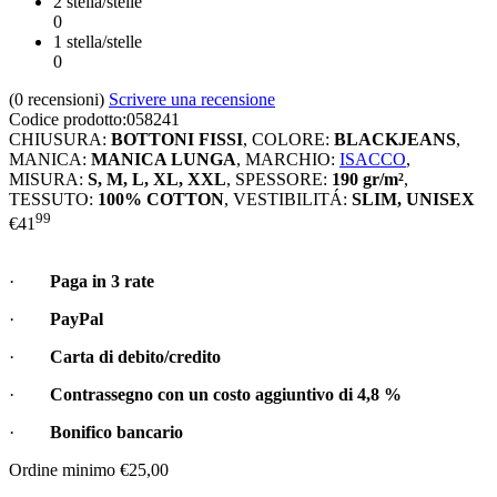
2 stella/stelle
0
1 stella/stelle
0
(0
recensioni
)
Scrivere una recensione
Codice prodotto:
058241
CHIUSURA:
BOTTONI FISSI
,
COLORE:
BLACKJEANS
,
MANICA:
MANICA LUNGA
,
MARCHIO:
ISACCO
,
MISURA:
S, M, L, XL, XXL
,
SPESSORE:
190 gr/m²
,
TESSUTO:
100% COTTON
,
VESTIBILITÁ:
SLIM, UNISEX
99
€
41
·
Paga in 3 rate
·
PayPal
·
Carta di debito/credito
·
Contrassegno con un costo aggiuntivo di
4,8 %
·
Bonifico bancario
Ordine minimo €25,00