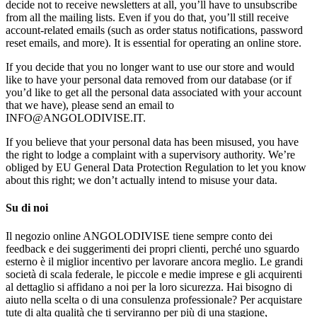
decide not to receive newsletters at all, you’ll have to unsubscribe
from all the mailing lists. Even if you do that, you’ll still receive
account-related emails (such as order status notifications, password
reset emails, and more). It is essential for operating an online store.
If you decide that you no longer want to use our store and would
like to have your personal data removed from our database (or if
you’d like to get all the personal data associated with your account
that we have), please send an email to
INFO@ANGOLODIVISE.IT.
If you believe that your personal data has been misused, you have
the right to lodge a complaint with a supervisory authority. We’re
obliged by EU General Data Protection Regulation to let you know
about this right; we don’t actually intend to misuse your data.
Su di noi
Il negozio online ANGOLODIVISE tiene sempre conto dei
feedback e dei suggerimenti dei propri clienti, perché uno sguardo
esterno è il miglior incentivo per lavorare ancora meglio. Le grandi
società di scala federale, le piccole e medie imprese e gli acquirenti
al dettaglio si affidano a noi per la loro sicurezza. Hai bisogno di
aiuto nella scelta o di una consulenza professionale? Per acquistare
tute di alta qualità che ti serviranno per più di una stagione,