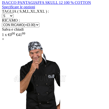
ISACCO PANTAGIAFFA SKULL 12 100 % COTTON
Specificare le opzioni
TAGLIA ( S,M,L,XL,XXL )
:
RICAMO
:
Salva e chiudi
00
99
1 x
€
0
€
41
+