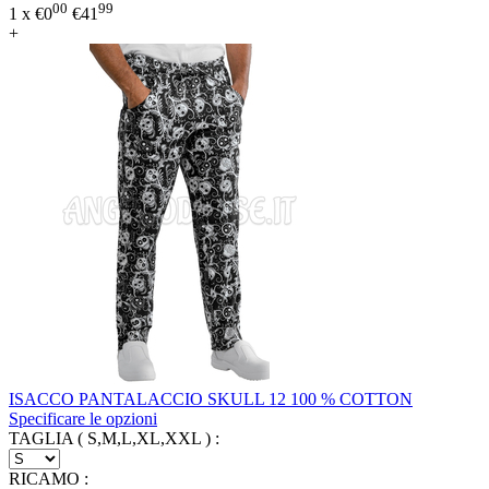
00
99
1 x
€
0
€
41
+
ISACCO PANTALACCIO SKULL 12 100 % COTTON
Specificare le opzioni
TAGLIA ( S,M,L,XL,XXL )
:
RICAMO
: