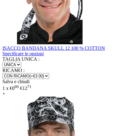
ISACCO BANDANA SKULL 12 100 % COTTON
Specificare le opzioni
TAGLIA UNICA
:
RICAMO
:
Salva e chiudi
00
71
1 x
€
0
€
12
+