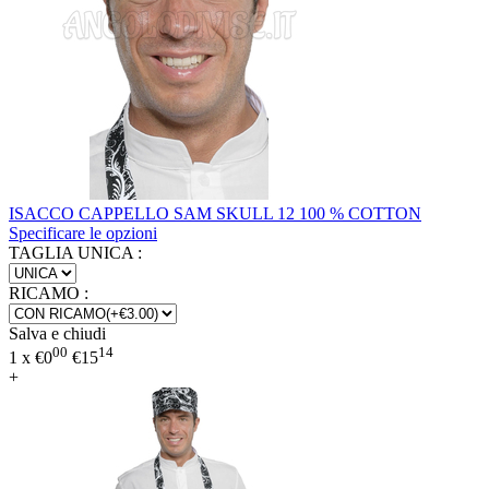
ISACCO CAPPELLO SAM SKULL 12 100 % COTTON
Specificare le opzioni
TAGLIA UNICA
:
RICAMO
:
Salva e chiudi
00
14
1 x
€
0
€
15
+