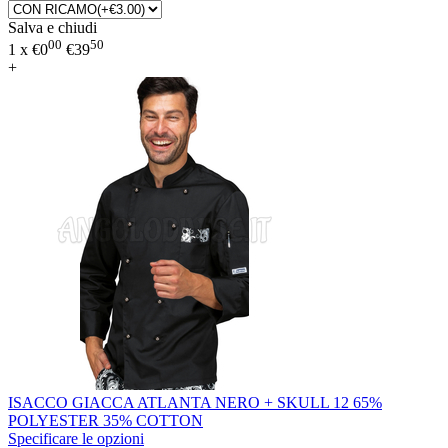
Salva e chiudi
00
50
1 x
€
0
€
39
+
ISACCO GIACCA ATLANTA NERO + SKULL 12 65%
POLYESTER 35% COTTON
Specificare le opzioni