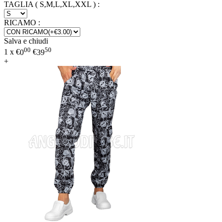
TAGLIA ( S,M,L,XL,XXL )
:
RICAMO
:
Salva e chiudi
00
50
1 x
€
0
€
39
+