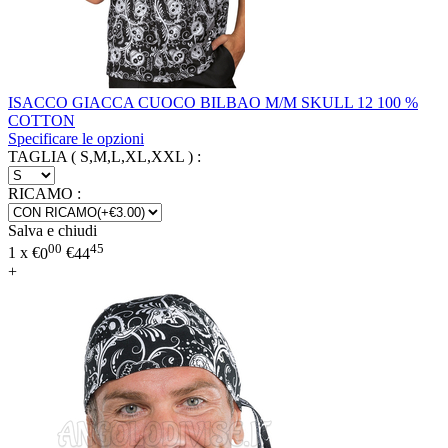
ISACCO GIACCA CUOCO BILBAO M/M SKULL 12 100 %
COTTON
Specificare le opzioni
TAGLIA ( S,M,L,XL,XXL )
:
RICAMO
:
Salva e chiudi
00
45
1 x
€
0
€
44
+