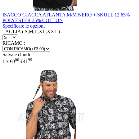
ISACCO GIACCA ATLANTA M/M NERO + SKULL 12 65%
POLYESTER 35% COTTON
Specificare le opzioni
TAGLIA ( S,M,L,XL,XXL )
:
RICAMO
:
Salva e chiudi
00
99
1 x
€
0
€
41
+