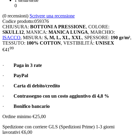
1 stella/stelle
0
(0
recensioni
)
Scrivere una recensione
Codice prodotto:
059376
CHIUSURA:
BOTTONI A PRESSIONE
,
COLORE:
SKULL12
,
MANICA:
MANICA LUNGA
,
MARCHIO:
ISACCO
,
MISURA:
S, M, L, XL, XXL
,
SPESSORE:
190 gr/m²
,
TESSUTO:
100% COTTON
,
VESTIBILITÁ:
UNISEX
99
€
41
·
Paga in 3 rate
·
PayPal
·
Carta di debito/credito
·
Contrassegno con un costo aggiuntivo di
4,8 %
·
Bonifico bancario
Ordine minimo €25,00
Spedizione con corriere GLS (Spedizioni Prime) 1-3 giorni
lavorativi €6,00