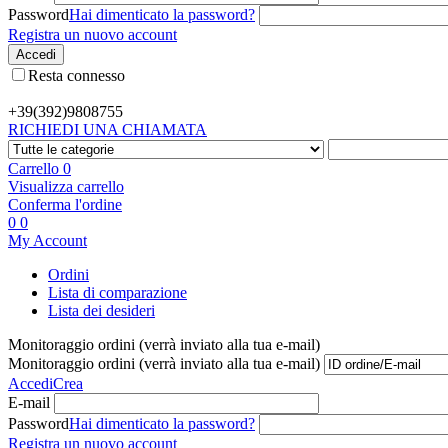
Password
Hai dimenticato la password?
Registra un nuovo account
Accedi
Resta connesso
+39(392)
9808755
RICHIEDI UNA CHIAMATA
Carrello
0
Visualizza carrello
Conferma l'ordine
0
0
My Account
Ordini
Lista di comparazione
Lista dei desideri
Monitoraggio ordini (verrà inviato alla tua e-mail)
Monitoraggio ordini (verrà inviato alla tua e-mail)
Accedi
Crea
E-mail
Password
Hai dimenticato la password?
Registra un nuovo account