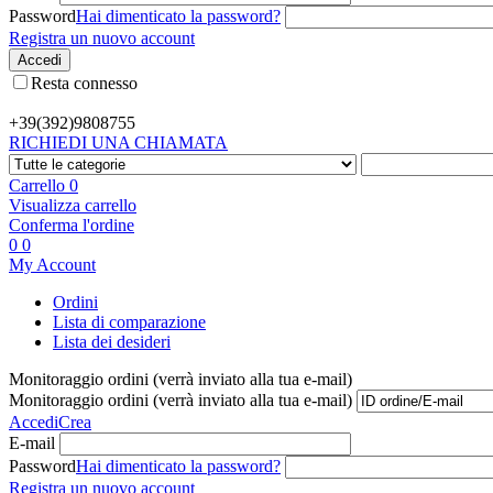
Password
Hai dimenticato la password?
Registra un nuovo account
Accedi
Resta connesso
+39(392)
9808755
RICHIEDI UNA CHIAMATA
Carrello
0
Visualizza carrello
Conferma l'ordine
0
0
My Account
Ordini
Lista di comparazione
Lista dei desideri
Monitoraggio ordini (verrà inviato alla tua e-mail)
Monitoraggio ordini (verrà inviato alla tua e-mail)
Accedi
Crea
E-mail
Password
Hai dimenticato la password?
Registra un nuovo account