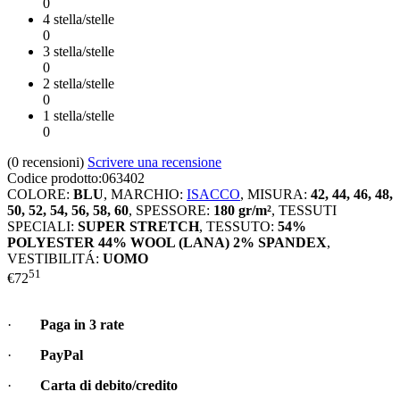
0
4 stella/stelle
0
3 stella/stelle
0
2 stella/stelle
0
1 stella/stelle
0
(0
recensioni
)
Scrivere una recensione
Codice prodotto:
063402
COLORE:
BLU
,
MARCHIO:
ISACCO
,
MISURA:
42, 44, 46, 48,
50, 52, 54, 56, 58, 60
,
SPESSORE:
180 gr/m²
,
TESSUTI
SPECIALI:
SUPER STRETCH
,
TESSUTO:
54%
POLYESTER 44% WOOL (LANA) 2% SPANDEX
,
VESTIBILITÁ:
UOMO
51
€
72
·
Paga in 3 rate
·
PayPal
·
Carta di debito/credito