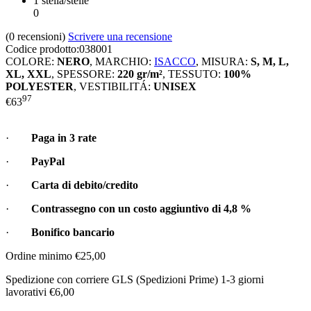
1 stella/stelle
0
(0
recensioni
)
Scrivere una recensione
Codice prodotto:
038001
COLORE:
NERO
,
MARCHIO:
ISACCO
,
MISURA:
S, M, L,
XL, XXL
,
SPESSORE:
220 gr/m²
,
TESSUTO:
100%
POLYESTER
,
VESTIBILITÁ:
UNISEX
97
€
63
·
Paga in 3 rate
·
PayPal
·
Carta di debito/credito
·
Contrassegno con un costo aggiuntivo di
4,8 %
·
Bonifico bancario
Ordine minimo €25,00
Spedizione con corriere GLS (Spedizioni Prime) 1-3 giorni
lavorativi €6,00