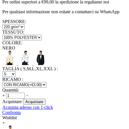
Per ordini superiori a €99,00 la spedizione la regaliamo noi
Per qualsiasi informazione non esitate a contattarci su WhatsApp
SPESSORE:
TESSUTO:
COLORE:
NERO
TAGLIA ( S,M,L,XL,XXL )
:
RICAMO
:
Quantità:
+
−
Acquistare
Acquistare
Acquista adesso con 1-click
Confronta
Wishlist
+