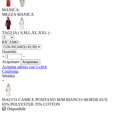
MANICA:
MEZZA MANICA
TAGLIA ( S,M,L,XL,XXL )
:
RICAMO
:
Quantità:
+
−
Acquistare
Acquistare
Acquista adesso con 1-click
Confronta
Wishlist
+
ISACCO CAMICE POSITANO M/M BIANCO+BORDEAUX
65% POLYESTER 35% COTTON
Disponibile