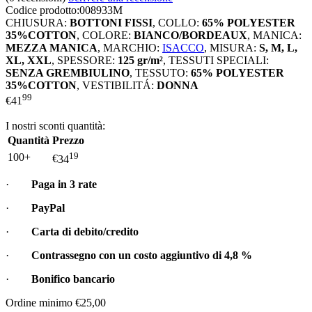
Codice prodotto:
008933M
CHIUSURA:
BOTTONI FISSI
,
COLLO:
65% POLYESTER
35%COTTON
,
COLORE:
BIANCO/BORDEAUX
,
MANICA:
MEZZA MANICA
,
MARCHIO:
ISACCO
,
MISURA:
S, M, L,
XL, XXL
,
SPESSORE:
125 gr/m²
,
TESSUTI SPECIALI:
SENZA GREMBIULINO
,
TESSUTO:
65% POLYESTER
35%COTTON
,
VESTIBILITÁ:
DONNA
99
€
41
I nostri sconti quantità:
Quantità
Prezzo
19
100+
€
34
·
Paga in 3 rate
·
PayPal
·
Carta di debito/credito
·
Contrassegno con un costo aggiuntivo di
4,8 %
·
Bonifico bancario
Ordine minimo €25,00