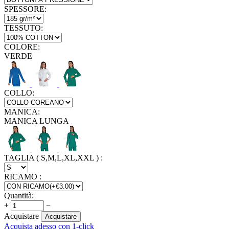
SPESSORE:
TESSUTO:
COLORE:
VERDE
COLLO:
MANICA:
MANICA LUNGA
TAGLIA ( S,M,L,XL,XXL )
:
RICAMO
:
Quantità:
+
−
Acquistare
Acquistare
Acquista adesso con 1-click