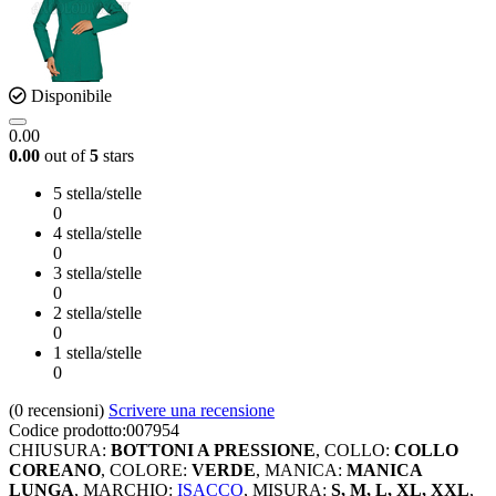
Disponibile
0.00
0.00
out of
5
stars
5 stella/stelle
0
4 stella/stelle
0
3 stella/stelle
0
2 stella/stelle
0
1 stella/stelle
0
(0
recensioni
)
Scrivere una recensione
Codice prodotto:
007954
CHIUSURA:
BOTTONI A PRESSIONE
,
COLLO:
COLLO
COREANO
,
COLORE:
VERDE
,
MANICA:
MANICA
LUNGA
,
MARCHIO:
ISACCO
,
MISURA:
S, M, L, XL, XXL
,