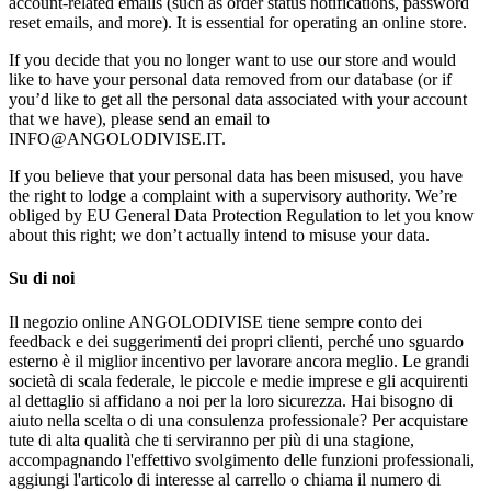
account-related emails (such as order status notifications, password
reset emails, and more). It is essential for operating an online store.
If you decide that you no longer want to use our store and would
like to have your personal data removed from our database (or if
you’d like to get all the personal data associated with your account
that we have), please send an email to
INFO@ANGOLODIVISE.IT.
If you believe that your personal data has been misused, you have
the right to lodge a complaint with a supervisory authority. We’re
obliged by EU General Data Protection Regulation to let you know
about this right; we don’t actually intend to misuse your data.
Su di noi
Il negozio online ANGOLODIVISE tiene sempre conto dei
feedback e dei suggerimenti dei propri clienti, perché uno sguardo
esterno è il miglior incentivo per lavorare ancora meglio. Le grandi
società di scala federale, le piccole e medie imprese e gli acquirenti
al dettaglio si affidano a noi per la loro sicurezza. Hai bisogno di
aiuto nella scelta o di una consulenza professionale? Per acquistare
tute di alta qualità che ti serviranno per più di una stagione,
accompagnando l'effettivo svolgimento delle funzioni professionali,
aggiungi l'articolo di interesse al carrello o chiama il numero di