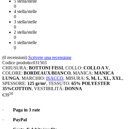
5 stella/stelle
0
4 stella/stelle
0
3 stella/stelle
0
2 stella/stelle
0
1 stella/stelle
0
(0
recensioni
)
Scrivere una recensione
Codice prodotto:
031503
CHIUSURA:
BOTTONI FISSI
,
COLLO:
COLLO A V
,
COLORE:
BORDEAUX/BIANCO
,
MANICA:
MANICA
LUNGA
,
MARCHIO:
ISACCO
,
MISURA:
S, M, L, XL, XXL
,
SPESSORE:
125 gr/m²
,
TESSUTO:
65% POLYESTER
35%COTTON
,
VESTIBILITÁ:
DONNA
50
€
39
·
Paga in 3 rate
·
PayPal