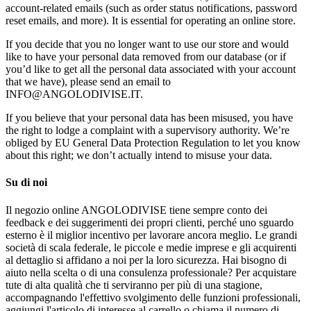
account-related emails (such as order status notifications, password
reset emails, and more). It is essential for operating an online store.
If you decide that you no longer want to use our store and would
like to have your personal data removed from our database (or if
you’d like to get all the personal data associated with your account
that we have), please send an email to
INFO@ANGOLODIVISE.IT.
If you believe that your personal data has been misused, you have
the right to lodge a complaint with a supervisory authority. We’re
obliged by EU General Data Protection Regulation to let you know
about this right; we don’t actually intend to misuse your data.
Su di noi
Il negozio online ANGOLODIVISE tiene sempre conto dei
feedback e dei suggerimenti dei propri clienti, perché uno sguardo
esterno è il miglior incentivo per lavorare ancora meglio. Le grandi
società di scala federale, le piccole e medie imprese e gli acquirenti
al dettaglio si affidano a noi per la loro sicurezza. Hai bisogno di
aiuto nella scelta o di una consulenza professionale? Per acquistare
tute di alta qualità che ti serviranno per più di una stagione,
accompagnando l'effettivo svolgimento delle funzioni professionali,
aggiungi l'articolo di interesse al carrello o chiama il numero di