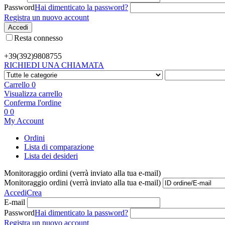
Password
Hai dimenticato la password?
Registra un nuovo account
Accedi
Resta connesso
+39(392)
9808755
RICHIEDI UNA CHIAMATA
Carrello
0
Visualizza carrello
Conferma l'ordine
0
0
My Account
Ordini
Lista di comparazione
Lista dei desideri
Monitoraggio ordini (verrà inviato alla tua e-mail)
Monitoraggio ordini (verrà inviato alla tua e-mail)
Accedi
Crea
E-mail
Password
Hai dimenticato la password?
Registra un nuovo account