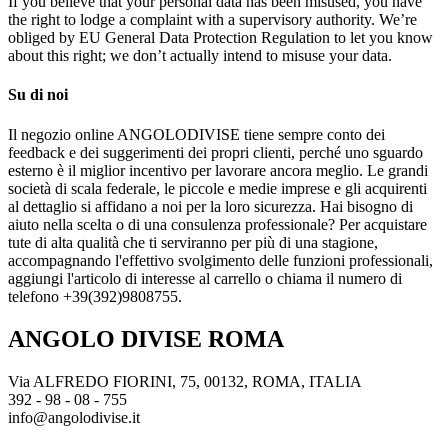
If you believe that your personal data has been misused, you have
the right to lodge a complaint with a supervisory authority. We’re
obliged by EU General Data Protection Regulation to let you know
about this right; we don’t actually intend to misuse your data.
Su di noi
Il negozio online ANGOLODIVISE tiene sempre conto dei
feedback e dei suggerimenti dei propri clienti, perché uno sguardo
esterno è il miglior incentivo per lavorare ancora meglio. Le grandi
società di scala federale, le piccole e medie imprese e gli acquirenti
al dettaglio si affidano a noi per la loro sicurezza. Hai bisogno di
aiuto nella scelta o di una consulenza professionale? Per acquistare
tute di alta qualità che ti serviranno per più di una stagione,
accompagnando l'effettivo svolgimento delle funzioni professionali,
aggiungi l'articolo di interesse al carrello o chiama il numero di
telefono +39(392)9808755.
ANGOLO DIVISE ROMA
Via ALFREDO FIORINI, 75, 00132, ROMA, ITALIA
392 - 98 - 08 - 755
info@angolodivise.it