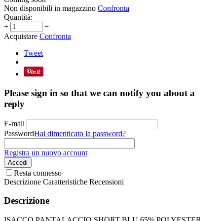
Non disponibili in magazzino
Confronta
Quantità:
+
−
Acquistare
Confronta
Tweet
Please sign in so that we can notify you about a
reply
E-mail
Password
Hai dimenticato la password?
Registra un nuovo account
Accedi
Resta connesso
Descrizione
Caratteristiche
Recensioni
Descrizione
ISACCO PANTALACCIO SHORT BLU 65% POLYESTER