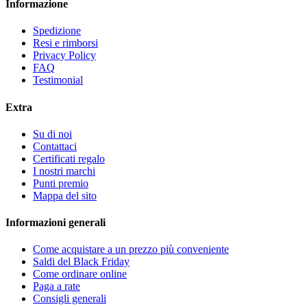
Informazione
Spedizione
Resi e rimborsi
Privacy Policy
FAQ
Testimonial
Extra
Su di noi
Contattaci
Certificati regalo
I nostri marchi
Punti premio
Mappa del sito
Informazioni generali
Come acquistare a un prezzo più conveniente
Saldi del Black Friday
Come ordinare online
Paga a rate
Consigli generali