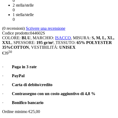
0
2 stella/stelle
0
1 stella/stelle
0
(0
recensioni
)
Scrivere una recensione
Codice prodotto:
044602S
COLORE:
BLU
,
MARCHIO:
ISACCO
,
MISURA:
S, M, L, XL,
XXL
,
SPESSORE:
195 gr/m²
,
TESSUTO:
65% POLYESTER
35%COTTON
,
VESTIBILITÁ:
UNISEX
50
€
39
·
Paga in 3 rate
·
PayPal
·
Carta di debito/credito
·
Contrassegno con un costo aggiuntivo di
4,8 %
·
Bonifico bancario
Ordine minimo €25,00